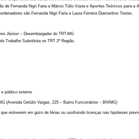
o de Fernanda Nigri Faria e Márcio Túlio Viana e
Aportes Teóricos para a A
ordenadores são Fernanda Nigri Faria e Laura Ferreira Diamantino Tostes.
es Júnior
– Desembargador do TRT-MG
 do Trabalho Substituta no TRT 2ª Região.
 e público externo
MG (Avenida Getúlio Vargas, 225 – Bairro Funcionários – BH/MG)
que estiverem em gozo de férias ou usufruindo licenças nas hipóteses previs